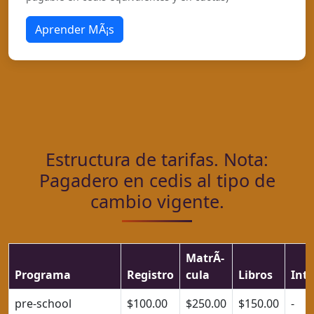
Aprender MÃ¡s
Estructura de tarifas. Nota:
Pagadero en cedis al tipo de
cambio vigente.
MatrÃ­
Programa
Registro
cula
Libros
Int
pre-school
$100.00
$250.00
$150.00
-